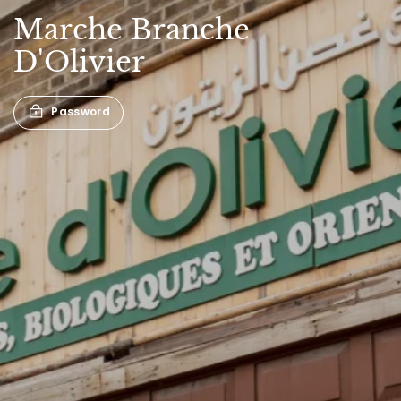
Marche
Branche
D'Olivier
Password