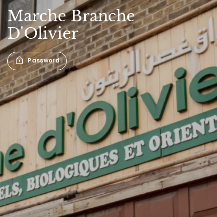
Marche
Branche
D'Olivier
Password