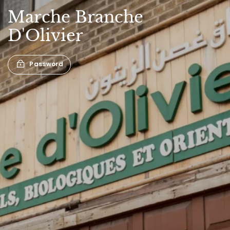
Marche
Branche
D'Olivier
Password