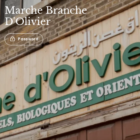
Marche
Branche
D'Olivier
Password