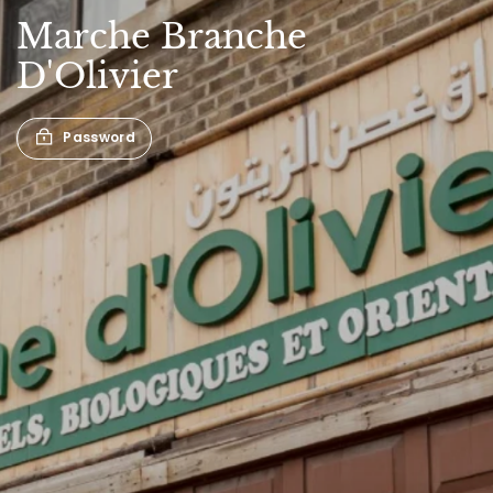
Marche
Branche
D'Olivier
Password