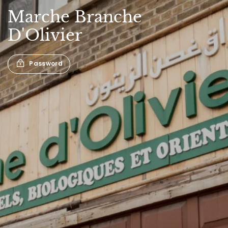
Marche
Branche
D'Olivier
Password