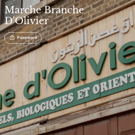
Marche
Branche
D'Olivier
Password