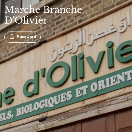
Marche
Branche
D'Olivier
Password