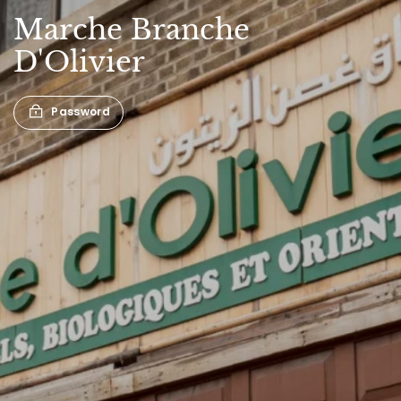
Marche
Branche
D'Olivier
Password