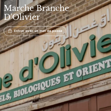
Marche
Branche
D'Olivier
Entrer avec un mot de passe