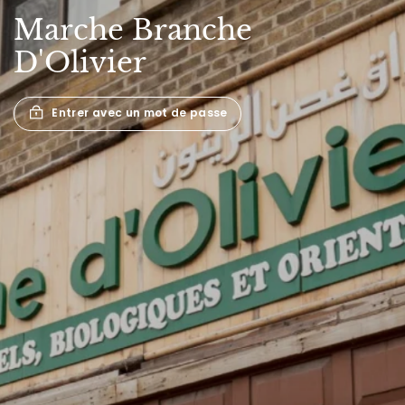
Marche
Branche
D'Olivier
Entrer avec un mot de passe