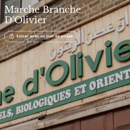
Marche
Branche
D'Olivier
Entrer avec un mot de passe