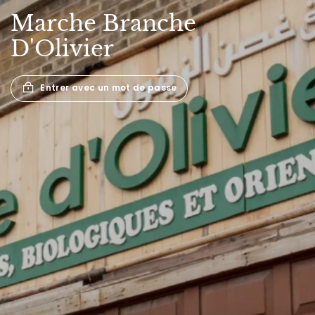
Marche
Branche
D'Olivier
Entrer avec un mot de passe