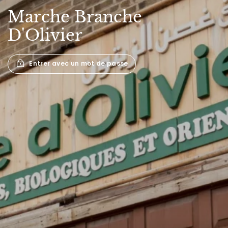
Marche
Branche
D'Olivier
Entrer avec un mot de passe