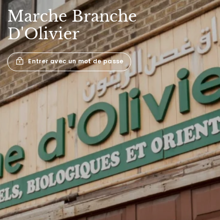
Marche
Branche
D'Olivier
Entrer avec un mot de passe