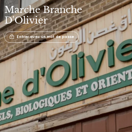
Marche
Branche
D'Olivier
Entrer avec un mot de passe