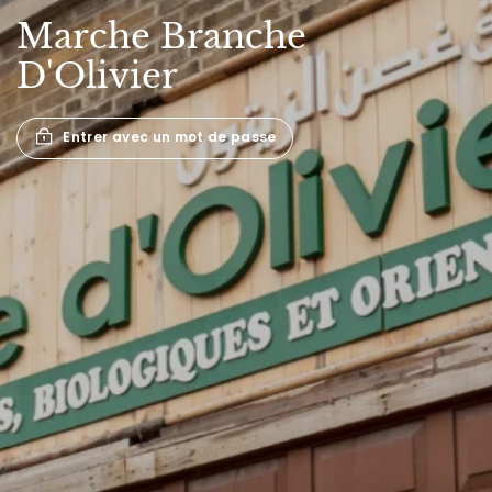
Marche
Branche
D'Olivier
Entrer avec un mot de passe