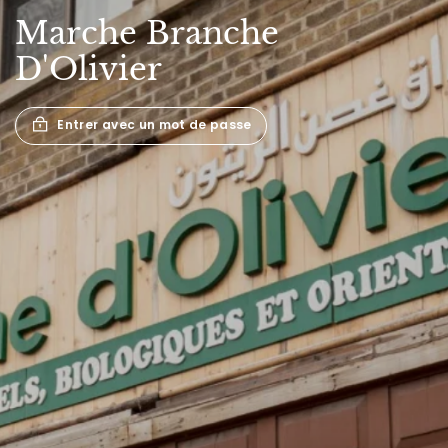
Marche
Branche
D'Olivier
Entrer avec un mot de passe