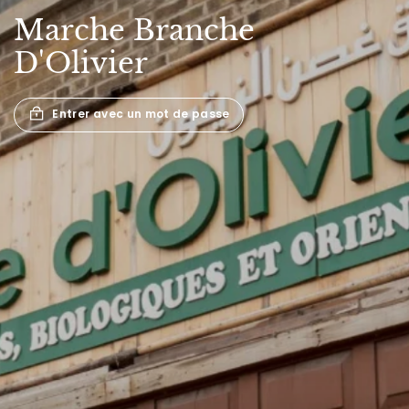
Marche
Branche
D'Olivier
Entrer avec un mot de passe