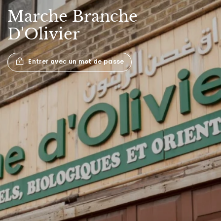
Marche
Branche
D'Olivier
Entrer avec un mot de passe