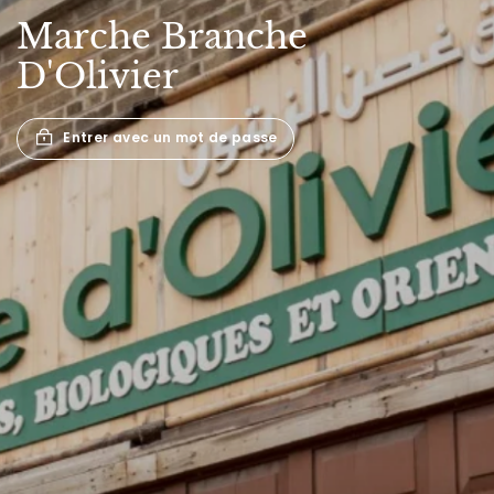
Marche
Branche
D'Olivier
Entrer avec un mot de passe