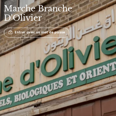
Marche
Branche
D'Olivier
Entrer avec un mot de passe