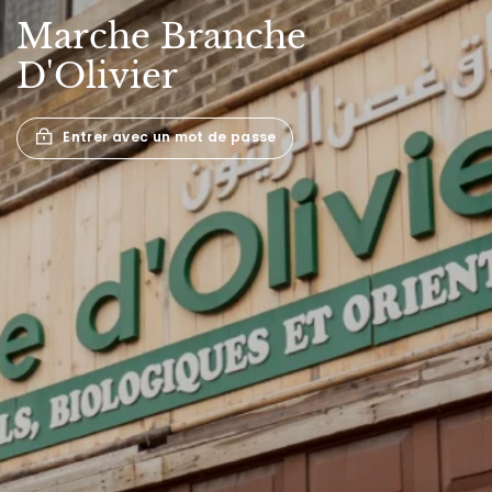
Marche
Branche
D'Olivier
Entrer avec un mot de passe