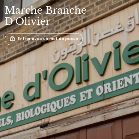
Marche
Branche
D'Olivier
Entrer avec un mot de passe