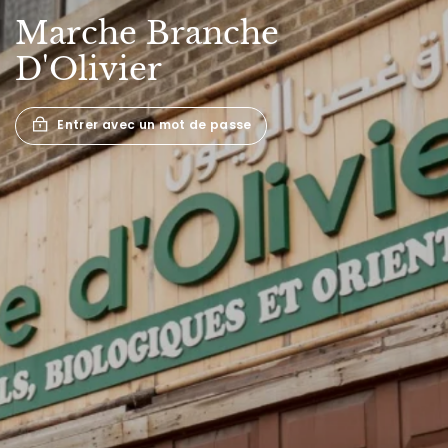
Marche
Branche
D'Olivier
Entrer avec un mot de passe