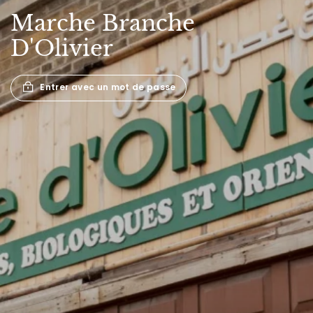
Marche
Branche
D'Olivier
Entrer avec un mot de passe