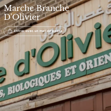
Marche
Branche
D'Olivier
Entrer avec un mot de passe