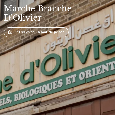
Marche
Branche
D'Olivier
Entrer avec un mot de passe