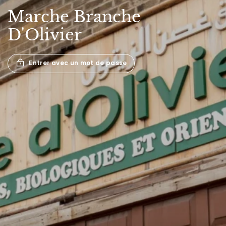
Marche
Branche
D'Olivier
Entrer avec un mot de passe