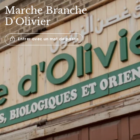
Marche
Branche
D'Olivier
Entrer avec un mot de passe