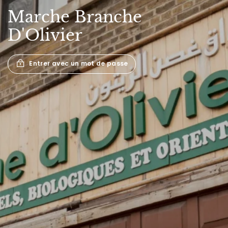
Marche
Branche
D'Olivier
Entrer avec un mot de passe