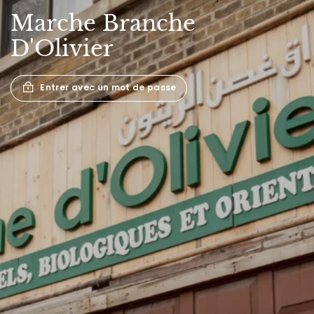
Marche
Branche
D'Olivier
Entrer avec un mot de passe