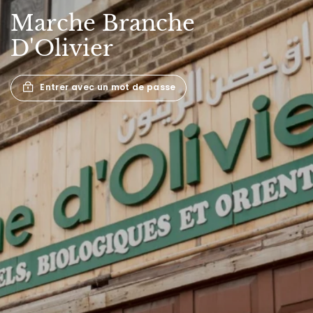
Marche
Branche
D'Olivier
Entrer avec un mot de passe