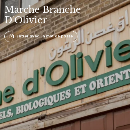
Marche
Branche
D'Olivier
Entrer avec un mot de passe