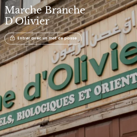
Marche
Branche
D'Olivier
Entrer avec un mot de passe