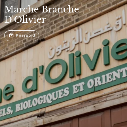
Marche
Branche
D'Olivier
Password