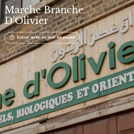
Marche
Branche
D'Olivier
Entrer avec un mot de passe